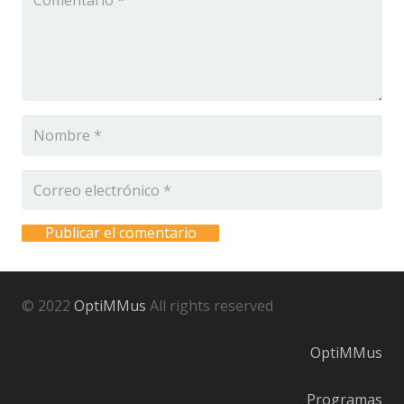
Publicar el comentario
© 2022
OptiMMus
All rights reserved
OptiMMus
Programas