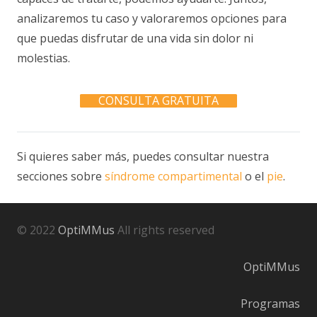
analizaremos tu caso y valoraremos opciones para
que puedas disfrutar de una vida sin dolor ni
molestias.
CONSULTA GRATUITA
Si quieres saber más, puedes consultar nuestra
secciones sobre
síndrome compartimental
o el
pie
.
© 2022
OptiMMus
All rights reserved
OptiMMus
Programas