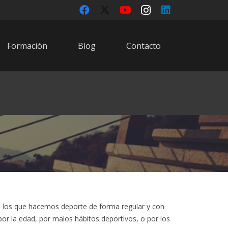
Formación
Blog
Contacto
los que hacemos deporte de forma regular y con
por la edad, por malos hábitos deportivos, o por los